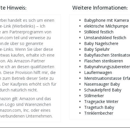
iate Hinweis:
Weitere Informationen:
rbei handelt es sich um einen
Babyphone mit Kamera
te-Link (Werbelinks) – Ich
elektrische Milchpumpe
 am Partnerprogramm von
Stillkleid festlich
.com teil und verweise zu
Umstandskleid festlich
n.de über so genannte
Baby Nagelschere
ate-Links. Wenn Sie über diese
Baby Spieluhr
etwas kaufen, erhalte ich eine
Babyflaschen Sterilisato
ion. Als Amazon-Partner
Flaschen sterilisieren
ne ich an diesen qualifizierten
Babynahrungszubereiter
. Diese Provision hilft mir, die
Lauflernwagen
 zum Betrieb dieser Seite zu
Menstruationstasse Erf
. Der Kaufpreis erhöht sich für
Nasensauger Baby
durch natürlich nicht.
Schaukelpferd Baby
Stillmerker
azon gilt: Amazon und das
Tragejacke Winter
n-Logo sind Warenzeichen
Tragetuch Baby
azon.com, Inc. oder eines
Trinklernbecher
r verbundenen Unternehmen.