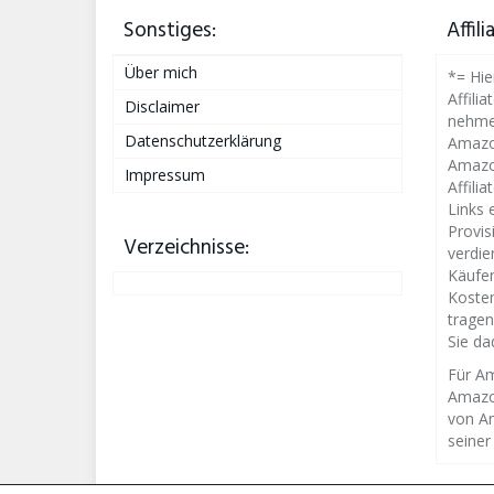
Sonstiges:
Affil
Über mich
*= Hie
Affilia
Disclaimer
nehme
Datenschutzerklärung
Amazon
Amazo
Impressum
Affili
Links 
Provis
Verzeichnisse:
verdie
Käufen
Kosten
tragen
Sie da
Für Am
Amazo
von Am
seine