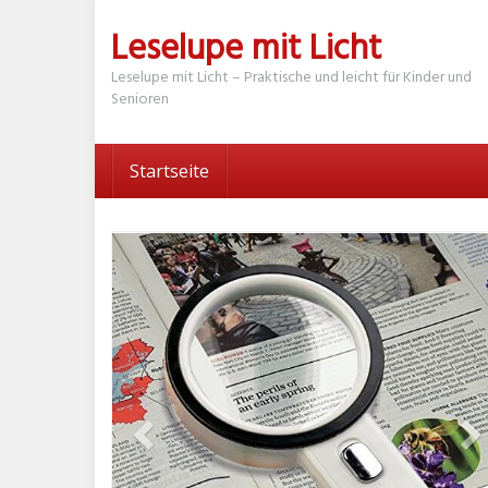
Skip
Leselupe mit Licht
to
main
Leselupe mit Licht – Praktische und leicht für Kinder und
content
Senioren
Startseite